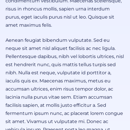
condimentum vestibulum. Maecenas scelerisque,
risus in rhoncus mollis, sapien urna interdum
purus, eget iaculis purus nisl ut leo. Quisque sit
amet maximus felis.
Aenean feugiat bibendum vulputate. Sed eu
neque sit amet nisl aliquet facilisis ac nec ligula.
Pellentesque dapibus, nibh vel lobortis ultrices, nisl
est hendrerit nunc, quis mattis tellus turpis sed
nibh. Nulla est neque, vulputate id porttitor a,
iaculis quis ex. Maecenas maximus, metus eu
accumsan ultrices, enim risus tempor dolor, ac
lacinia nulla purus vitae sem. Etiam accumsan
facilisis sapien, at mollis justo efficitur a. Sed
fermentum ipsum nunc, ac placerat lorem congue
sit amet. Vivamus ut vulputate mi. Donec ac
vehicula ipsum. Praesent porta leo magna, ut