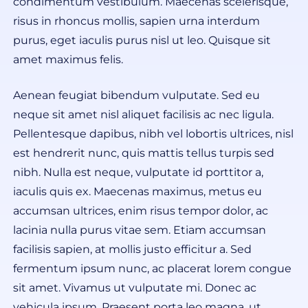
condimentum vestibulum. Maecenas scelerisque,
risus in rhoncus mollis, sapien urna interdum
purus, eget iaculis purus nisl ut leo. Quisque sit
amet maximus felis.
Aenean feugiat bibendum vulputate. Sed eu
neque sit amet nisl aliquet facilisis ac nec ligula.
Pellentesque dapibus, nibh vel lobortis ultrices, nisl
est hendrerit nunc, quis mattis tellus turpis sed
nibh. Nulla est neque, vulputate id porttitor a,
iaculis quis ex. Maecenas maximus, metus eu
accumsan ultrices, enim risus tempor dolor, ac
lacinia nulla purus vitae sem. Etiam accumsan
facilisis sapien, at mollis justo efficitur a. Sed
fermentum ipsum nunc, ac placerat lorem congue
sit amet. Vivamus ut vulputate mi. Donec ac
vehicula ipsum. Praesent porta leo magna, ut