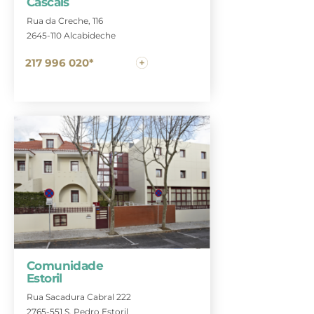
Cascais
Rua da Creche, 116
2645-110 Alcabideche
217 996 020*
Comunidade
Estoril
Rua Sacadura Cabral 222
2765-551 S. Pedro Estoril