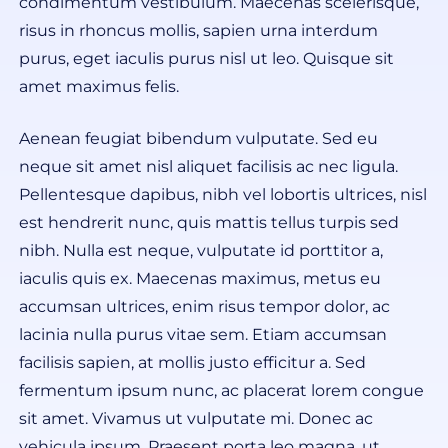
condimentum vestibulum. Maecenas scelerisque,
risus in rhoncus mollis, sapien urna interdum
purus, eget iaculis purus nisl ut leo. Quisque sit
amet maximus felis.
Aenean feugiat bibendum vulputate. Sed eu
neque sit amet nisl aliquet facilisis ac nec ligula.
Pellentesque dapibus, nibh vel lobortis ultrices, nisl
est hendrerit nunc, quis mattis tellus turpis sed
nibh. Nulla est neque, vulputate id porttitor a,
iaculis quis ex. Maecenas maximus, metus eu
accumsan ultrices, enim risus tempor dolor, ac
lacinia nulla purus vitae sem. Etiam accumsan
facilisis sapien, at mollis justo efficitur a. Sed
fermentum ipsum nunc, ac placerat lorem congue
sit amet. Vivamus ut vulputate mi. Donec ac
vehicula ipsum. Praesent porta leo magna, ut