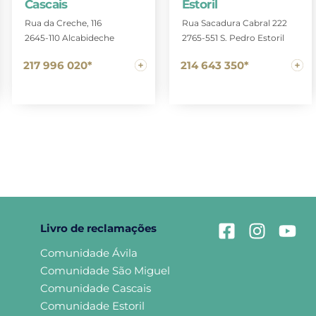
Estoril
Cascais
Rua Sacadura Cabral 222
Rua da Creche, 116
2765-551 S. Pedro Estoril
2645-110 Alcabideche
214 643 350*
217 996 020*
Livro de reclamações
Comunidade Ávila
Comunidade São Miguel
Comunidade Cascais
Comunidade Estoril