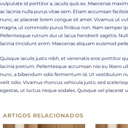
vulputate id porttitor a, iaculis quis ex. Maecenas max
ac lacinia nulla purus vitae sem. Etiam accumsan facilisi
nunc, ac placerat lorem congue sit amet. Vivamus ut vu
magna, ut commodo purus finibus non. Nam semper ipsum
Pellentesque rutrum dui ut lacus hendrerit sagittis. Null
lacinia tincidunt enim. Maecenas aliquam euismod pell
Quisque iaculis justo nibh, et venenatis eros porttitor 
lacinia pretium. Pellentesque accumsan nisi eu libero ul
nunc, a bibendum odio fermentum id. Ut vestibulum null
velit odio. Vivamus rhoncus vehicula justo, sed sceleris
egestas, ut luctus neque sodales. Quisque vel placerat u
ARTIGOS RELACIONADOS