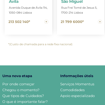
São Miguel
Ávila
Rua Frei Tomé de Jesus 5,
Avenida Duque de Ávila 114,
1700-214 Lisboa
1050-084 Lisboa
21 799 6000*
213 502 140*
*(Custo de chamada para a rede fixa nacional)
Uma nova etapa
Informações úteis
Por onde começar
Serviços Momentus
Chegou o momento?
Comodidades
Que tipos de Cuidados?
Apoio especializado
O que é importante falar?