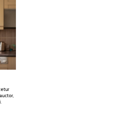
tetur
auctor,
.