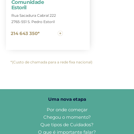
Comunidade
Estoril
Rua Sacadura Cabral 222
2765-551 S. Pedro Estoril
214 643 350*
*(Custo de chamada para a rede fixa nacional)
Uma nova etapa
Por onde começar
Chegou o momento?
Que tipos de Cuidados?
O que é importante falar?